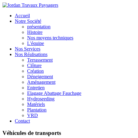
Accueil
Notre Société
présentation
Histoire
Nos moyens techniques
L'équipe
Nos Services
Nos Réalisations
Terrassement
Clôture
Création
Déneigement
Aménagement
Entretien
Elagage Abattage Fauchage
Hydroseeding
Matériels
Plantation
VRD
Contact
Véhicules
de
transports