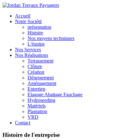
Accueil
Notre Société
présentation
Histoire
Nos moyens techniques
L'équipe
Nos Services
Nos Réalisations
Terrassement
Clôture
Création
Déneigement
Aménagement
Entretien
Elagage Abattage Fauchage
Hydroseeding
Matériels
Plantation
VRD
Contact
Histoire
de
l'entreprise